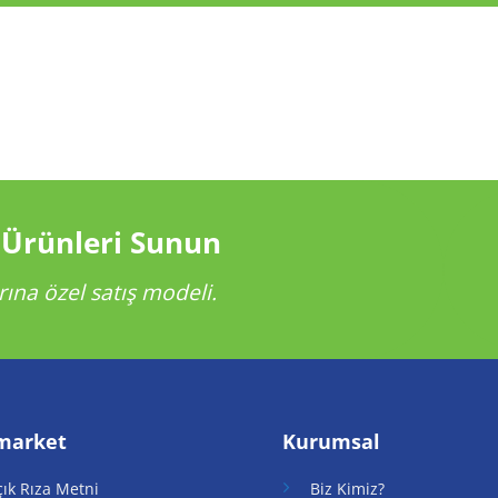
 Ürünleri Sunun
rına özel satış modeli.
market
Kurumsal
çık Rıza Metni
Biz Kimiz?