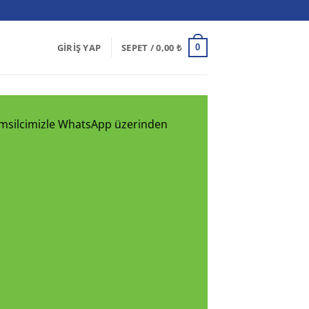
GIRIŞ YAP
SEPET /
0,00
₺
0
 temsilcimizle WhatsApp üzerinden