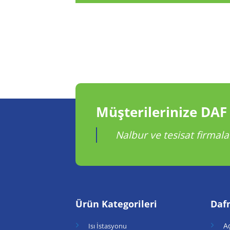
Müşterilerinize DAF
Nalbur ve tesisat firmala
Ürün Kategorileri
Daf
A
Isı İstasyonu