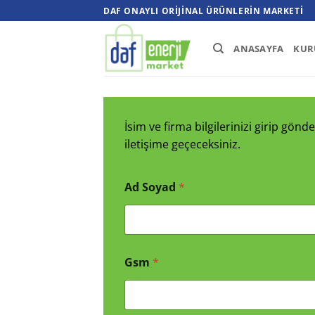
İçeriğe
DAF ONAYLI ORIJINAL ÜRÜNLERIN MARKETI
atla
ANASAYFA
KUR
İsim ve firma bilgilerinizi girip gö
iletişime geçeceksiniz.
Ad Soyad
*
Gsm
*