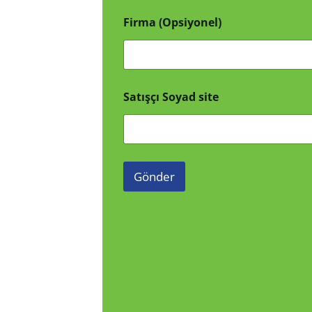
Firma (Opsiyonel)
Satışçı Soyad site
Gönder