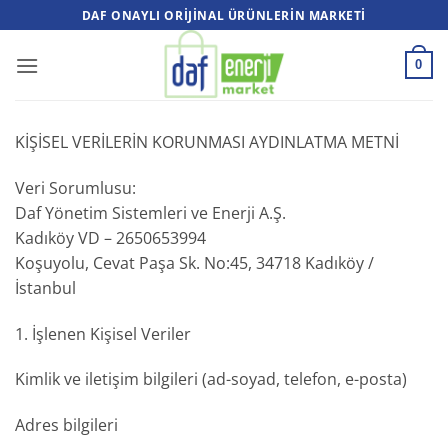
İçeriğe
DAF ONAYLI ORIJINAL ÜRÜNLERIN MARKETI
atla
0
KİŞİSEL VERİLERİN KORUNMASI AYDINLATMA METNİ
Veri Sorumlusu:
Daf Yönetim Sistemleri ve Enerji A.Ş.
Kadıköy VD – 2650653994
Koşuyolu, Cevat Paşa Sk. No:45, 34718 Kadıköy /
İstanbul
1. İşlenen Kişisel Veriler
Kimlik ve iletişim bilgileri (ad-soyad, telefon, e-posta)
Adres bilgileri