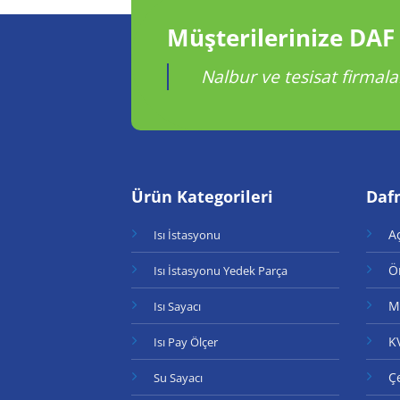
Müşterilerinize DAF
Nalbur ve tesisat firmala
Ürün Kategorileri
Daf
A
Isı İstasyonu
Ö
Isı İstasyonu Yedek Parça
M
Isı Sayacı
K
Isı Pay Ölçer
Çe
Su Sayacı