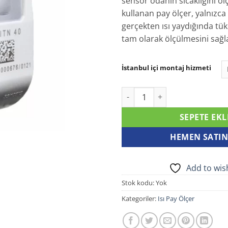
sensör odanın sıcaklığını öl
kullanan pay ölçer, yalnızca
gerçekten ısı yaydığında tü
tam olarak ölçülmesini sağl
İstanbul içi montaj hizmeti
E-ITN 40 Isı Pay Ölçer adet
SEPETE EKL
HEMEN SATIN
Add to wish
Stok kodu:
Yok
Kategoriler:
Isı Pay Ölçer