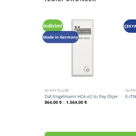
İndirim!
ÇEKYA
Add to
wishlist
Made in Germany
+
+
ISI PAY ÖLÇER
ISI P
Daf-Engelmann HCA e2 Isı Pay Ölçer
E-ITN
Fiyat
864,00
₺
–
1.564,00
₺
aralığı:
864,00 ₺
-
1.564,00 ₺