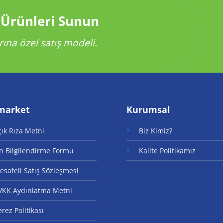
 Ürünleri Sunun
rına özel satış modeli.
market
Kurumsal
çık Rıza Metni
Biz Kimiz?
n Bilgilendirme Formu
Kalite Politikamız
esafeli Satış Sözleşmesi
VKK Aydınlatma Metni
rez Politikası