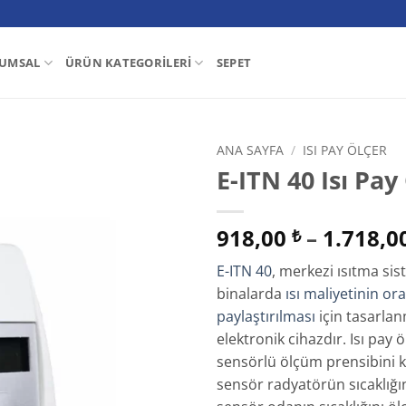
UMSAL
ÜRÜN KATEGORILERI
SEPET
ANA SAYFA
/
ISI PAY ÖLÇER
E-ITN 40 Isı Pay
Add to
wishlist
918,00
–
1.718,0
₺
E-ITN 40
, merkezi ısıtma si
binalarda
ısı maliyetinin or
paylaştırılması
için tasarla
elektronik cihazdır. Isı pay ö
sensörlü ölçüm prensibini ku
sensör radyatörün sıcaklığını