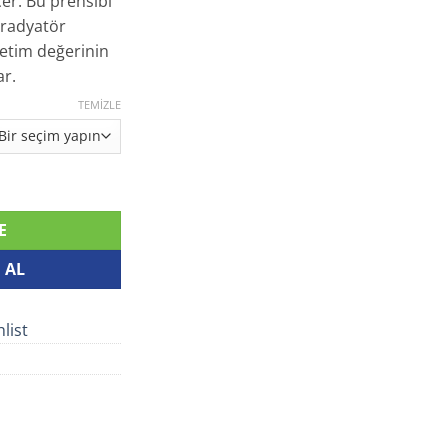
çer. Bu prensibi
 radyatör
ketim değerinin
ar.
TEMIZLE
E
 AL
list