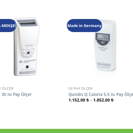
 MENŞEİ
Made in Germany
Add to
Add
wishlist
wishl
+
AY ÖLÇER
ISI PAY ÖLÇER
 30 Isı Pay Ölçer
Qundis Q Calorix 5,5 Isı Pay Ölç
Fiyat
1.152,00
₺
–
1.852,00
₺
aralığı:
1.152,00 
-
1.852,00 