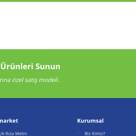
 Ürünleri Sunun
rına özel satış modeli.
market
Kurumsal
çık Rıza Metni
Biz Kimiz?