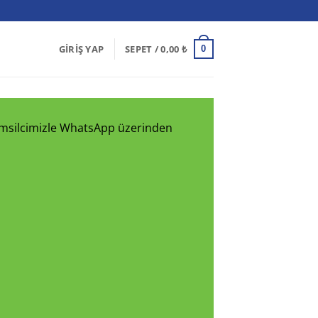
GIRIŞ YAP
SEPET /
0,00
₺
0
 temsilcimizle WhatsApp üzerinden