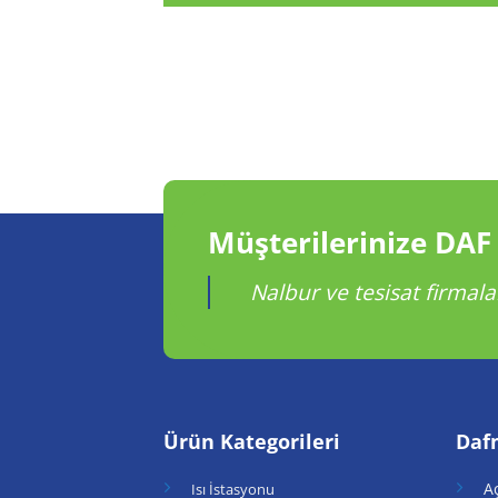
Müşterilerinize DAF
Nalbur ve tesisat firmala
Ürün Kategorileri
Daf
A
Isı İstasyonu