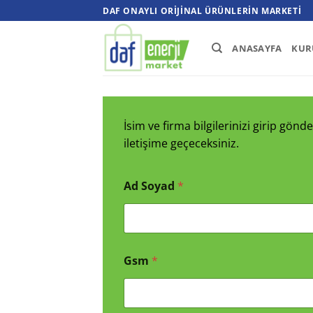
İçeriğe
DAF ONAYLI ORIJINAL ÜRÜNLERIN MARKETI
atla
ANASAYFA
KUR
İsim ve firma bilgilerinizi girip gö
iletişime geçeceksiniz.
Ad Soyad
*
Gsm
*